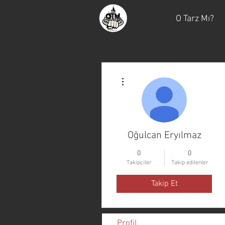
O Tarz Mı?
Diğer Eylemler
Oğulcan Eryılmaz
0
0
Takipçiler
Takip edilenler
Takip Et
Profil