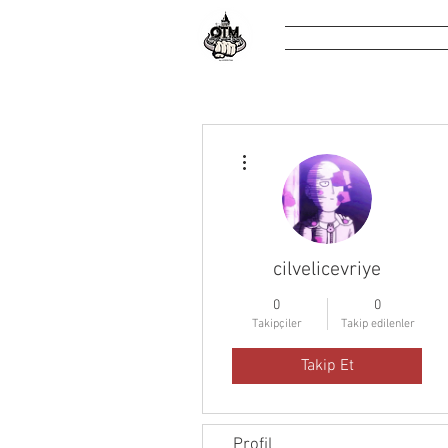
O Tarz Mı?
Diğer Eylemler
cilvelicevriye
0
0
Takipçiler
Takip edilenler
Takip Et
Profil