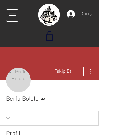
Giriş
Diğer Eylemler
Takip Et
Admin
Berfu Bolulu
Profil