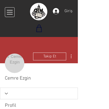
Giriş
Diğer Eylemler
Takip Et
Cemre Ezgin
Profil